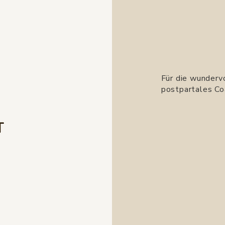
Für die wunderv
postpartales Coa